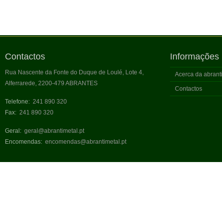
Contactos
Informações
Rua Nascente da Fonte do Duque de Loulé, Lote 4,
Acerca da abran
Alferrarede, 2200-479 ABRANTES
Contactos
Telefone:
241 890 320
Fax:
241 890 320
Geral:
geral@abrantimetal.pt
Encomendas:
encomendas@abrantimetal.pt