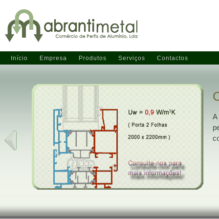
Início
Empresa
Produtos
Serviços
Contactos
A
p
c